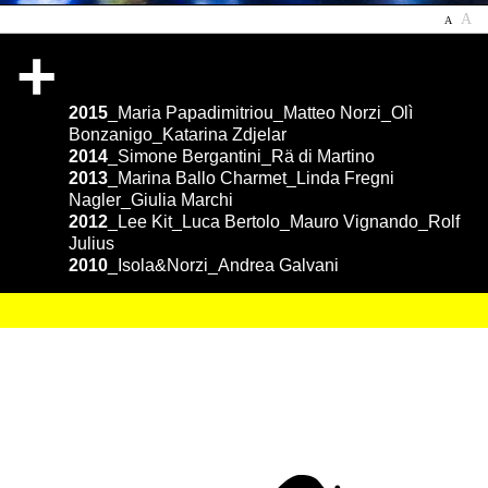
A
A
+
2015
_
Maria Papadimitriou
_
Matteo Norzi
_
Olì
Bonzanigo
_
Katarina Zdjelar
2014
_
Simone Bergantini
_
Rä di Martino
2013
_
Marina Ballo Charmet
_
Linda Fregni
Nagler
_
Giulia Marchi
2012
_
Lee Kit
_
Luca Bertolo
_
Mauro Vignando
_
Rolf
Julius
2010
_
Isola&Norzi
_
Andrea Galvani