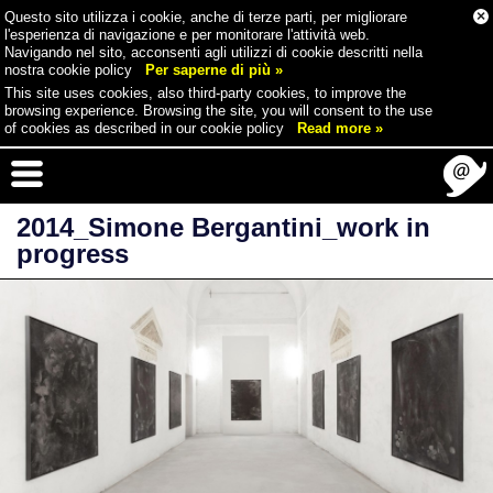
×
Questo sito utilizza i cookie, anche di terze parti, per migliorare
l'esperienza di navigazione e per monitorare l'attività web.
Navigando nel sito, acconsenti agli utilizzi di cookie descritti nella
nostra cookie policy
Per saperne di più »
This site uses cookies, also third-party cookies, to improve the
browsing experience. Browsing the site, you will consent to the use
of cookies as described in our cookie policy
Read more »
2014_Simone Bergantini_work in
progress