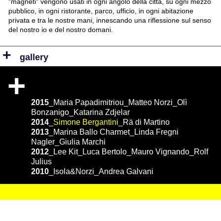
"magneti" vengono usati in ogni angolo della città, su ogni mezzo
pubblico, in ogni ristorante, parco, ufficio, in ogni abitazione
privata e tra le nostre mani, innescando una riflessione sul senso
del nostro io e del nostro domani.
+
gallery
+
2015
_
Maria Papadimitriou
_
Matteo Norzi
_
Olì
Bonzanigo
_
Katarina Zdjelar
2014
_
Simone Bergantini
_
Rä di Martino
2013
_
Marina Ballo Charmet
_
Linda Fregni
Nagler
_
Giulia Marchi
2012
_
Lee Kit
_
Luca Bertolo
_
Mauro Vignando
_
Rolf
Julius
2010
_
Isola&Norzi
_
Andrea Galvani