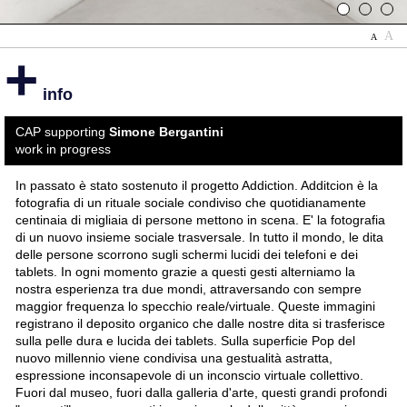
1
2
3
A
A
+
info
CAP supporting
Simone Bergantini
work in progress
In passato è stato sostenuto il progetto Addiction. Additcion è la
fotografia di un rituale sociale condiviso che quotidianamente
centinaia di migliaia di persone mettono in scena. E' la fotografia
di un nuovo insieme sociale trasversale. In tutto il mondo, le dita
delle persone scorrono sugli schermi lucidi dei telefoni e dei
tablets. In ogni momento grazie a questi gesti alterniamo la
nostra esperienza tra due mondi, attraversando con sempre
maggior frequenza lo specchio reale/virtuale. Queste immagini
registrano il deposito organico che dalle nostre dita si trasferisce
sulla pelle dura e lucida dei tablets. Sulla superficie Pop del
nuovo millennio viene condivisa una gestualità astratta,
espressione inconsapevole di un inconscio virtuale collettivo.
Fuori dal museo, fuori dalla galleria d'arte, questi grandi profondi