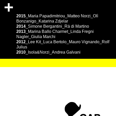
+
2015
_
Maria Papadimitriou
_
Matteo Norzi
_
Olì
Bonzanigo
_
Katarina Zdjelar
2014
_
Simone Bergantini
_
Rä di Martino
2013
_
Marina Ballo Charmet
_
Linda Fregni
Nagler
_
Giulia Marchi
2012
_
Lee Kit
_
Luca Bertolo
_
Mauro Vignando
_
Rolf
Julius
2010
_
Isola&Norzi
_
Andrea Galvani