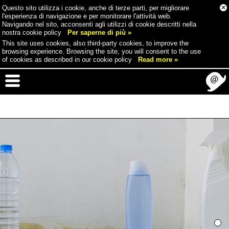
×
Questo sito utilizza i cookie, anche di terze parti, per migliorare
l'esperienza di navigazione e per monitorare l'attività web.
Navigando nel sito, acconsenti agli utilizzi di cookie descritti nella
nostra cookie policy
Per saperne di più »
This site uses cookies, also third-party cookies, to improve the
browsing experience. Browsing the site, you will consent to the use
of cookies as described in our cookie policy
Read more »
1